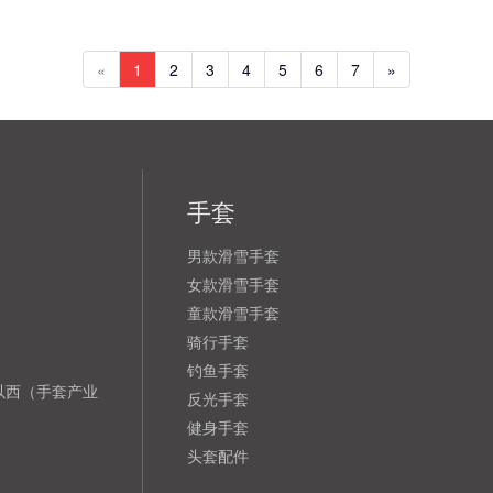
«
1
2
3
4
5
6
7
»
手套
男款滑雪手套
女款滑雪手套
童款滑雪手套
骑行手套
钓鱼手套
以西（手套产业
反光手套
健身手套
头套配件