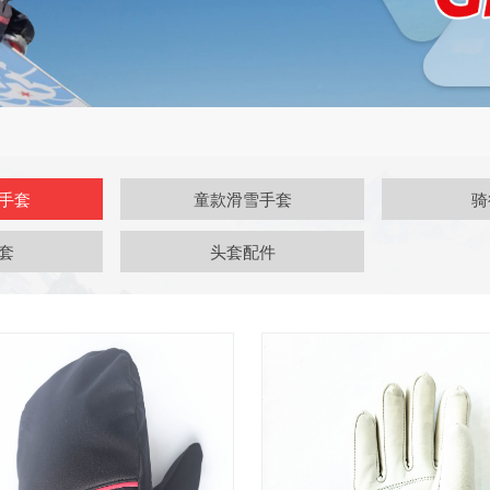
手套
童款滑雪手套
骑
套
头套配件